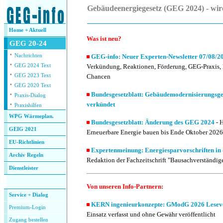
Gebäudeenergiegesetz (GEG 2024) - wi
.
Home + Aktuell
Was ist neu
?
GEG 20-24
·
Nachrichten
GEG-info: Neuer Experten-Newsletter 07/08/
·
GEG 2024 Text
Verkündung, Reaktionen, Förderung, GEG-Praxis, 
·
GEG 2023 Text
Chancen
·
GEG 2020 Text
·
Bundesgesetzblatt: Gebäudemodernisierungsg
Praxis-Dialog
·
verkündet
Praxishilfen
WPG Wärmeplan.
Bundesgesetzblatt: Änderung des GEG 2024
- 
GEIG 2021
Erneuerbare Energie bauen bis Ende Oktober 2026
EU-Richtlinien
Expertenmeinung: Energiesparvorschriften in 
Archiv Regeln
Redaktion der Fachzeitschrift "Bausachverständig
Dienstleister
.
Von unseren Info-Partnern:
Service + Dialog
KERN ingenieurkonzepte: GModG 2026 Lesev
Premium-Login
Einsatz verfasst und ohne
Gewähr veröffentlicht
Zugang bestellen