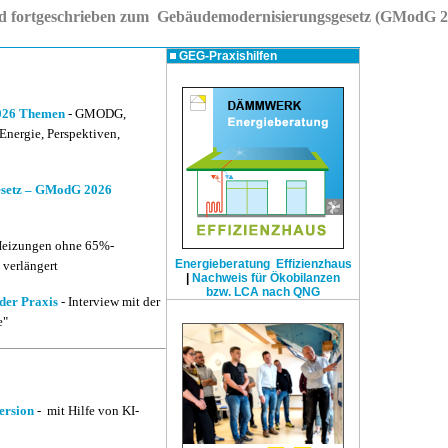
rd fortgeschrieben zum Gebäudemodernisierungsgesetz (GModG 2
GEG-Praxishilfen
2026 Themen
- GMODG,
Energie, Perspektiven,
esetz – GModG 2026
Heizungen ohne 65%-
Energieberatung Effizienzhaus
 verlängert
|
Nachweis für Ökobilanzen
bzw. LCA nach QNG
der Praxis
- Interview mit der
e"
ersion
- mit Hilfe von KI-