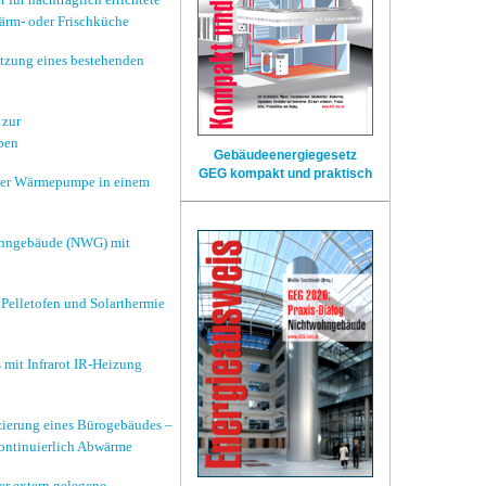
ärm- oder Frischküche
zung eines bestehenden
 zur
ben
Gebäudeenergiegesetz
GEG
kompakt und praktisch
ner Wärmepumpe in einem
wohngebäude (NWG) mit
Pelletofen und Solarthermie
mit Infrarot IR-Heizung
zierung eines Bürogebäudes –
kontinuierlich Abwärme
r extern gelegene