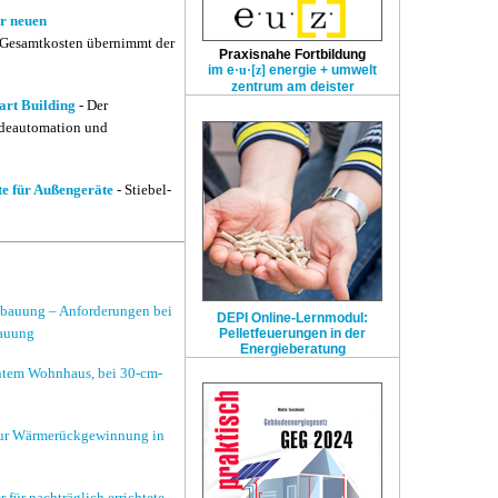
ur neuen
r Gesamtkosten übernimmt der
Praxisnahe Fortbildung
im e
·u·[z]
energie + umwelt
zentrum
am deister
rt Building
- Der
äudeautomation und
te für Außengeräte
- Stiebel-
ebauung – Anforderungen bei
DEPI Online-Lernmodul:
bauung
Pelletfeuerungen in der
Energieberatung
ntem Wohnhaus, bei 30-cm-
zur Wärmerückgewinnung in
für nachträglich errichtete