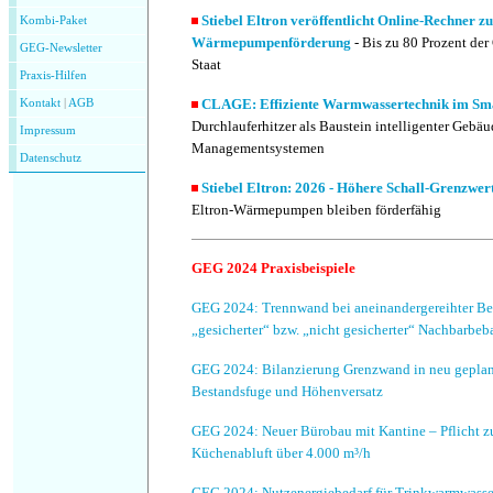
Stiebel Eltron veröffentlicht Online-Rechner z
Kombi-Paket
Wärmepumpenförderung
- Bis zu 80 Prozent de
GEG-Newsletter
Staat
Praxis-Hilfen
CLAGE: Effiziente Warmwassertechnik im Sma
Kontakt
|
AGB
Durchlauferhitzer als Baustein intelligenter Geb
Impressum
Managementsystemen
Datenschutz
Stiebel Eltron: 2026 - Höhere Schall-Grenzwer
Eltron-Wärmepumpen bleiben förderfähig
GEG 2024 Praxisbeispiele
GEG 2024: Trennwand bei aneinandergereihter B
„gesicherter“ bzw. „nicht gesicherter“ Nachbarbe
GEG 2024:
Bilanzierung Grenzwand in neu gepla
Bestandsfuge und Höhenversatz
GEG 2024: Neuer Bürobau mit Kantine – Pflicht 
Küchenabluft über 4.000 m³/h
GEG 2024: Nutzenergiebedarf für Trinkwarmwasser 