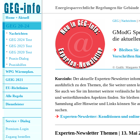
.
Energiesparrechtliche Regelungen für Gebäude
Home + Aktuell
GEG
|
Nachrichten
| >
GEG 20-24
GModG Spez
·
Nachrichten
die aktuell
·
GEG 2024 Text
·
GEG 2023 Text
Bleiben Sie
·
GEG 2020 Text
Vorschriften f
·
Praxis-Dialog
·
Praxishilfen
© Grafik: Margarete
WPG Wärmeplan.
Kurzinfo:
Der aktuelle Experten-Newsletter inform
GEIG 2021
ausführlich zu den Themen, die Sie weiter unten k
EU-Richtlinien
Sie auch wo Sie im Internet weitere verlässliche 
Alle Regeln
und weiterführenden Aspekten finden. Sie bleiben
Sammlung aller Hinweise und Links können Sie a
Dienstleister
suchen.
.
Experten-Newsletter: Konditionen und online 
Service + Dialog
Premium-Login
Experten-Newsletter Themen | 13. Mai 
Zugang bestellen