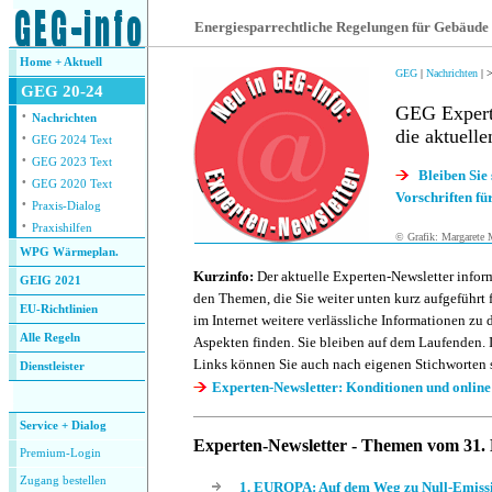
.
Energiesparrechtliche Regelungen für Gebäude
Home + Aktuell
GEG
|
Nachrichten
|
>
GEG 20-24
GEG Expert
·
Nachrichten
die aktuell
·
GEG 2024 Text
·
GEG 2023 Text
Bleiben Sie
·
GEG 2020 Text
Vorschriften f
·
Praxis-Dialog
·
Praxishilfen
© Grafik: Margarete
WPG Wärmeplan.
Kurzinfo:
Der aktuelle Experten-Newsletter inform
GEIG 2021
den Themen, die Sie weiter unten kurz aufgeführt 
EU-Richtlinien
im Internet weitere verlässliche Informationen z
Alle Regeln
Aspekten finden. Sie bleiben auf dem Laufenden.
Links können Sie auch nach eigenen Stichworten 
Dienstleister
Experten-Newsletter: Konditionen und online 
.
Service + Dialog
Experten-Newsletter - Themen vom 31.
Premium-Login
Zugang bestellen
1. EUROPA: Auf dem Weg zu Null-Emiss