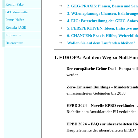
Kombi-Paket
2. GEG-PRAXIS: Planen, Bauen und San
GEG-Newsletter
3. Wärmeplanung: Chancen, Erfahrunge
Praxis-Hilfen
4. EIG: Fortschreibung der GEIG-Anfo
Kontakt
|
AGB
5. PERSPEKTIVEN: Ideen, Initiative un
6. CHANCEN: Praxis-Hilfen, Weiterbild
Impressum
Wollen Sie auf dem Laufenden bleiben?
Datenschutz
1. EUROPA: Auf dem Weg zu Null-Emi
Der europäische Grüne Deal
- Europa sol
werden.
Zero-Emission Buildings – Mindeststan
emissionsfreien Gebäuden bis 2050
EPBD 2024 – Novelle EPBD verkündet
-
Richtlinie im Amtsblatt der EU verkündet
EPBD 2024 – FAQ zur überarbeiteten Ric
Hauptelemente der überarbeiteten EPBD?