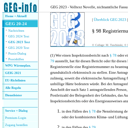
.
GEG 2023 - Volltext Novelle, nichtamtliche Fass
Home + Aktuell
|
Überblick GEG 2023
GEG 20-24
·
§ 98 Registrier
Nachrichten
·
GEG 2024 Text
·
GEG 2023 Text
© Collage: M. Tuschinski, © F
·
GEG 2020 Text
·
Praxis-Dialog
(1)
Wer einen Inspektionsbericht nach
§ 78
oder e
·
Praxishilfen
79
ausstellt, hat für diesen Bericht oder für diese
WPG Wärmeplan.
Registrierstelle eine Registriernummer zu beantrag
grundsätzlich elektronisch zu stellen. Eine Antrags
GEIG 2021
zulässig, soweit die elektronische Antragstellung f
EU-Richtlinien
unbillige Härte bedeuten würde. Bei der Antragst
Alle Regeln
Anschrift der nach Satz 1 antragstellenden Person
Postleitzahl der Belegenheit des Gebäudes, das A
Dienstleister
Inspektionsberichts oder des Energieausweises a
.
Service + Dialog
in den Fällen des
§ 78
die Nennleistung de
oder der kombinierten Klima- und Lüftung
Premium-Login
Zugang bestellen
in den Fällen des
§ 79