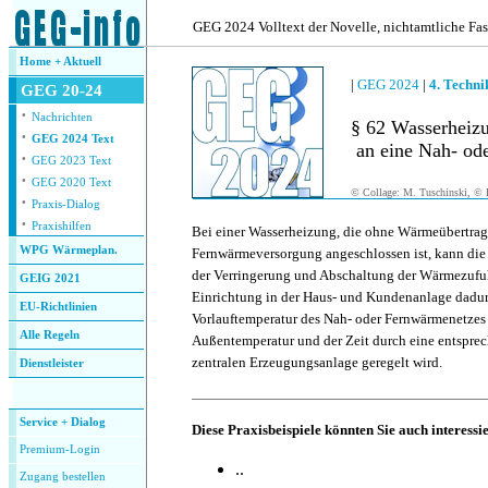
.
GEG 2024 Volltext der Novelle, nichtamtliche Fa
Home + Aktuell
|
GEG 2024
|
4. Techn
GEG 20-24
·
Nachrichten
§ 62 Wasserheiz
·
GEG 2024 Text
an eine Nah- ode
·
GEG 2023 Text
·
GEG 2020 Text
© Collage: M. Tuschinski, © F
·
Praxis-Dialog
·
Praxishilfen
Bei einer Wasserheizung, die ohne Wärmeübertrag
WPG Wärmeplan.
Fernwärmeversorgung angeschlossen ist, kann die
der Verringerung und Abschaltung der Wärmezufu
GEIG 2021
Einrichtung in der Haus- und Kundenanlage dadurc
EU-Richtlinien
Vorlauftemperatur des Nah- oder Fernwärmenetzes
Alle Regeln
Außentemperatur und der Zeit durch eine entsprec
zentralen Erzeugungsanlage geregelt wird.
Dienstleister
.
Service + Dialog
Diese Praxisbeispiele könnten Sie auch interessi
Premium-Login
..
Zugang bestellen